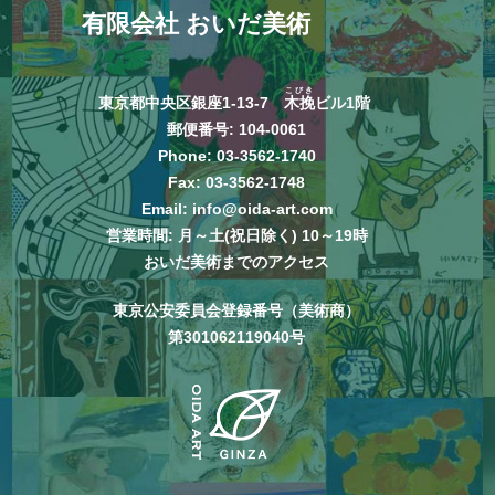
有限会社 おいだ美術
こびき
東京都中央区銀座1-13-7
木挽
ビル1階
郵便番号: 104-0061
Phone:
03-3562-1740
Fax: 03-3562-1748
Email:
info@oida-art.com
営業時間: 月～土(祝日除く) 10～19時
おいだ美術までのアクセス
東京公安委員会登録番号（美術商）
第301062119040号