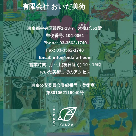
有限会社 おいだ美術
こびき
東京都中央区銀座1-13-7
木挽
ビル1階
郵便番号: 104-0061
Phone:
03-3562-1740
Fax: 03-3562-1748
Email:
info@oida-art.com
営業時間: 月～土(祝日除く) 10～19時
おいだ美術までのアクセス
東京公安委員会登録番号（美術商）
第301062119040号