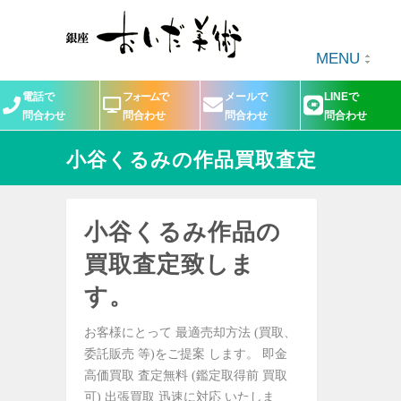
MENU
電話で
フォームで
メールで
LINEで
問合わせ
問合わせ
問合わせ
問合わせ
小谷くるみの作品買取査定
小谷くるみ作品の
買取査定致しま
す。
お客様にとって 最適売却方法 (買取、
委託販売 等)をご提案 します。 即金
高価買取 査定無料 (鑑定取得前 買取
可) 出張買取 迅速に対応 いたしま