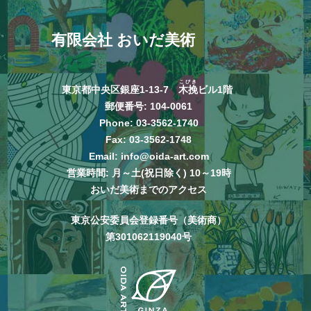
有限会社 おいだ美術
こびき
東京都中央区銀座1-13-7
木挽
ビル1階
郵便番号: 104-0061
Phone:
03-3562-1740
Fax: 03-3562-1748
Email:
info@oida-art.com
営業時間: 月～土(祝日除く) 10～19時
おいだ美術までのアクセス
東京公安委員会登録番号（美術商）
第301062119040号