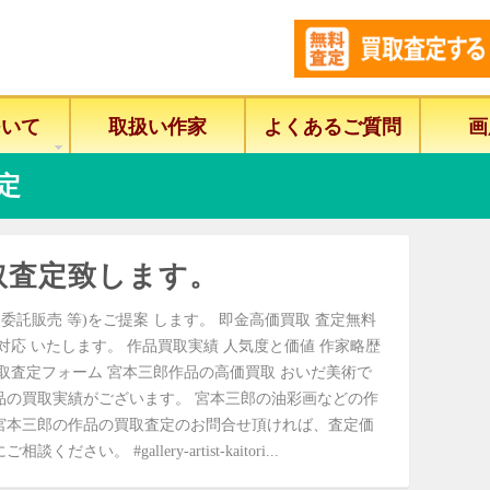
ついて
取扱い作家
よくあるご質問
画
定
取査定致します。
委託販売 等)をご提案 します。 即金高価買取 査定無料
に対応 いたします。 作品買取実績 人気度と価値 作家略歴
取査定フォーム 宮本三郎作品の高価買取 おいだ美術で
品の買取実績がございます。 宮本三郎の油彩画などの作
宮本三郎の作品の買取査定のお問合せ頂ければ、査定価
。 #gallery-artist-kaitori...