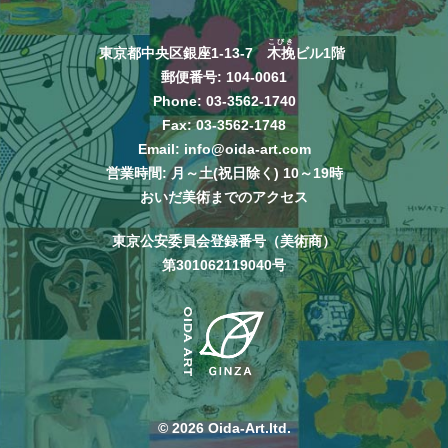
こびき
東京都中央区銀座1-13-7
木挽
ビル1階
郵便番号: 104-0061
Phone:
03-3562-1740
Fax: 03-3562-1748
Email:
info@oida-art.com
営業時間: 月～土(祝日除く) 10～19時
おいだ美術までのアクセス
東京公安委員会登録番号（美術商）
第301062119040号
© 2026 Oida-Art.ltd.