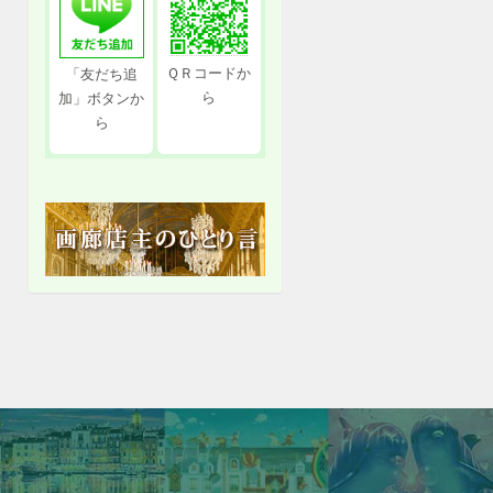
ＱＲコードか
「友だち追
ら
加」ボタンか
ら