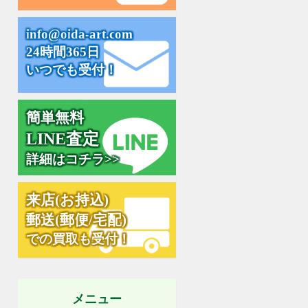
i
n
f
o
@
o
i
d
a
-
a
r
t
.
c
o
m
24時間365日
いつでも受付！
簡単無料
L
I
N
E
査
定
詳細はコチラ>>
来
店
(
お
持
込
)
郵
送
(
郵
便
/
宅
配
)
での買取も受付！
メニュー