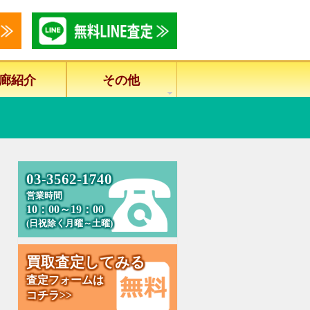
廊紹介
その他
0
3
-
3
5
6
2
-
1
7
4
0
営業時間
10：00～19：00
(日祝除く月曜～土曜)
買
取
査
定
し
て
み
る
査定フォームは
コチラ>>