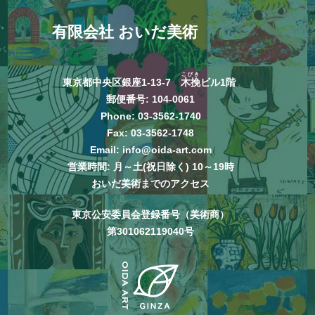
有限会社 おいだ美術
こびき
東京都中央区銀座1-13-7
木挽
ビル1階
郵便番号: 104-0061
Phone:
03-3562-1740
Fax: 03-3562-1748
Email:
info@oida-art.com
営業時間: 月～土(祝日除く) 10～19時
おいだ美術までのアクセス
東京公安委員会登録番号（美術商）
第301062119040号