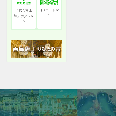
ＱＲコードか
「友だち追
ら
加」ボタンか
ら