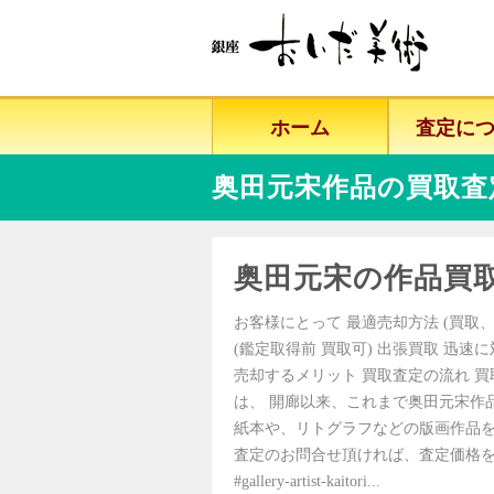
ホーム
査定に
奥田元宋作品の買取査
奥田元宋の作品買
お客様にとって 最適売却方法 (買取、
(鑑定取得前 買取可) 出張買取 迅速
売却するメリット 買取査定の流れ 買
は、 開廊以来、これまで奥田元宋作
紙本や、リトグラフなどの版画作品を
査定のお問合せ頂ければ、査定価格を
#gallery-artist-kaitori...