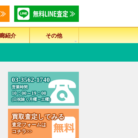
廊紹介
その他
0
3
-
3
5
6
2
-
1
7
4
0
営業時間
10：00～19：00
(日祝除く月曜～土曜)
買
取
査
定
し
て
み
る
査定フォームは
コチラ>>