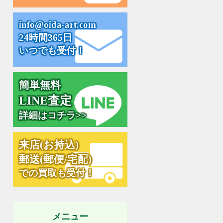
i
n
f
o
@
o
i
d
a
-
a
r
t
.
c
o
m
24時間365日
いつでも受付！
簡単無料
L
I
N
E
査
定
詳細はコチラ>>
来
店
(
お
持
込
)
郵
送
(
郵
便
/
宅
配
)
での買取も受付！
メニュー