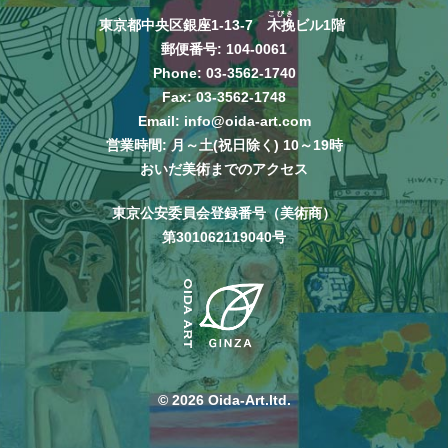
こびき
東京都中央区銀座1-13-7
木挽
ビル1階
郵便番号: 104-0061
Phone:
03-3562-1740
Fax: 03-3562-1748
Email:
info@oida-art.com
営業時間: 月～土(祝日除く) 10～19時
おいだ美術までのアクセス
東京公安委員会登録番号（美術商）
第301062119040号
© 2026 Oida-Art.ltd.