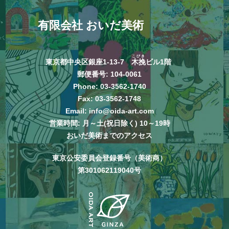
有限会社 おいだ美術
こびき
東京都中央区銀座1-13-7
木挽
ビル1階
郵便番号: 104-0061
Phone:
03-3562-1740
Fax: 03-3562-1748
Email:
info@oida-art.com
営業時間: 月～土(祝日除く) 10～19時
おいだ美術までのアクセス
東京公安委員会登録番号（美術商）
第301062119040号