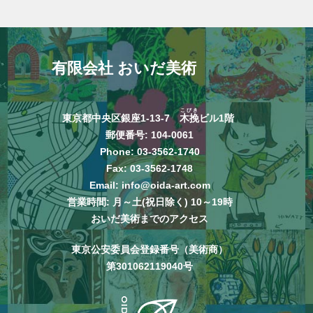
有限会社 おいだ美術
こびき
東京都中央区銀座1-13-7
木挽
ビル1階
郵便番号: 104-0061
Phone:
03-3562-1740
Fax: 03-3562-1748
Email:
info@oida-art.com
営業時間: 月～土(祝日除く) 10～19時
おいだ美術までのアクセス
東京公安委員会登録番号（美術商）
第301062119040号