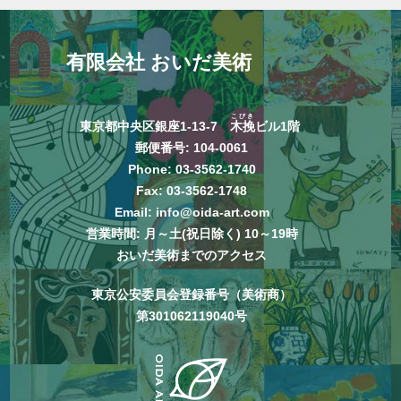
有限会社 おいだ美術
こびき
東京都中央区銀座1-13-7
木挽
ビル1階
郵便番号: 104-0061
Phone:
03-3562-1740
Fax: 03-3562-1748
Email:
info@oida-art.com
営業時間: 月～土(祝日除く) 10～19時
おいだ美術までのアクセス
東京公安委員会登録番号（美術商）
第301062119040号