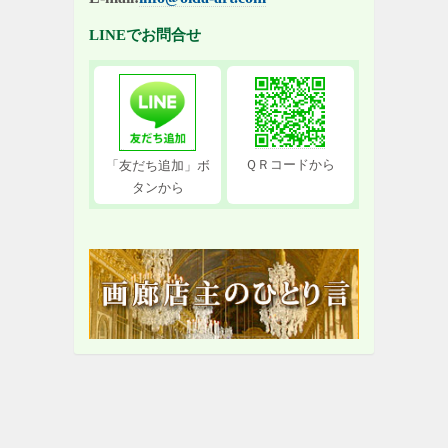
LINEでお問合せ
ＱＲコードから
「友だち追加」ボ
タンから