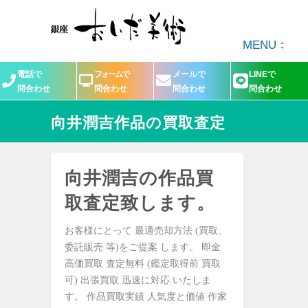
MENU
電話で
フォームで
メールで
LINEで
問合わせ
問合わせ
問合わせ
問合わせ
向井潤吉作品の買取査定
向井潤吉の作品買
取査定致します。
お客様にとって 最適売却方法 (買取、
委託販売 等)をご提案 します。 即金
高価買取 査定無料 (鑑定取得前 買取
可) 出張買取 迅速に対応 いたしま
す。 作品買取実績 人気度と価値 作家