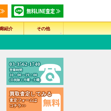
廊紹介
その他
0
3
-
3
5
6
2
-
1
7
4
0
営業時間
10：00～19：00
(日祝除く月曜～土曜)
買
取
査
定
し
て
み
る
査定フォームは
コチラ>>