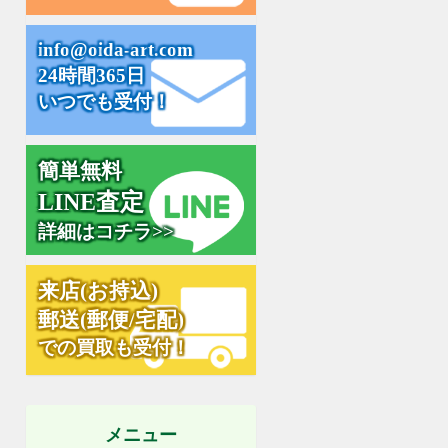
i
n
f
o
@
o
i
d
a
-
a
r
t
.
c
o
m
24時間365日
いつでも受付！
簡単無料
L
I
N
E
査
定
詳細はコチラ>>
来
店
(
お
持
込
)
郵
送
(
郵
便
/
宅
配
)
での買取も受付！
メニュー