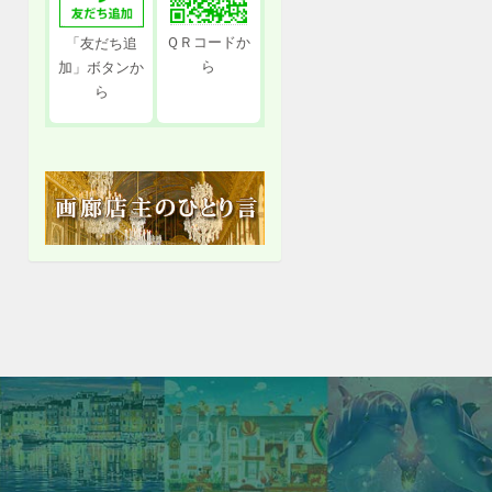
ＱＲコードか
「友だち追
ら
加」ボタンか
ら