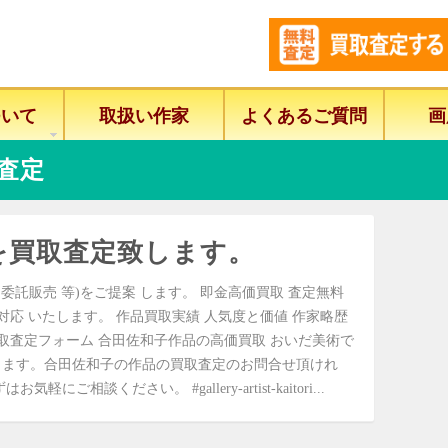
ついて
取扱い作家
よくあるご質問
画
査定
を買取査定致します。
委託販売 等)をご提案 します。 即金高価買取 査定無料
に対応 いたします。 作品買取実績 人気度と価値 作家略歴
取査定フォーム 合田佐和子作品の高価買取 おいだ美術で
します。合田佐和子の作品の買取査定のお問合せ頂けれ
相談ください。 #gallery-artist-kaitori...