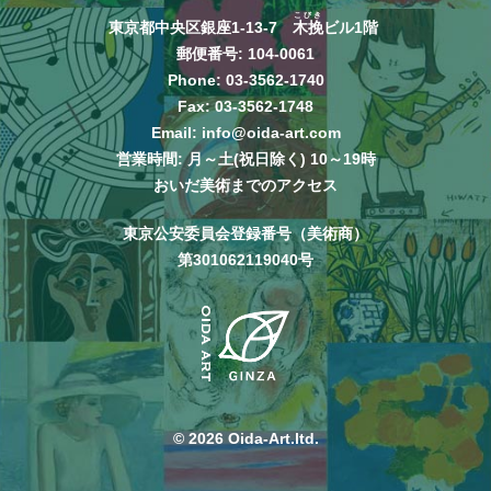
こびき
東京都中央区銀座1-13-7
木挽
ビル1階
郵便番号: 104-0061
Phone:
03-3562-1740
Fax: 03-3562-1748
Email:
info@oida-art.com
営業時間: 月～土(祝日除く) 10～19時
おいだ美術までのアクセス
東京公安委員会登録番号（美術商）
第301062119040号
© 2026 Oida-Art.ltd.