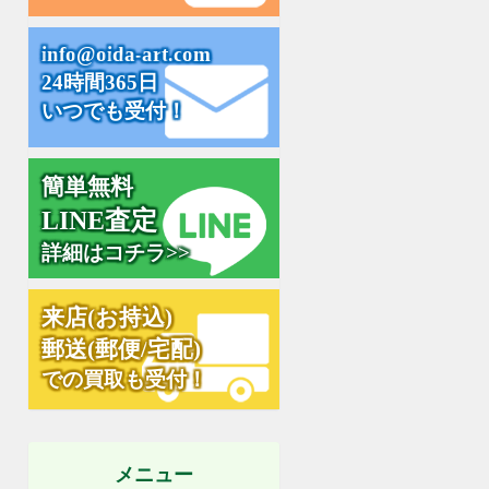
c
i
n
f
o
@
o
i
d
a
-
a
r
t
.
o
m
24時間365日
いつでも受付！
簡単無料
L
I
N
E
査
定
詳細はコチラ>>
来
店
(
お
持
込
)
郵
送
(
郵
便
/
宅
配
)
での買取も受付！
メニュー