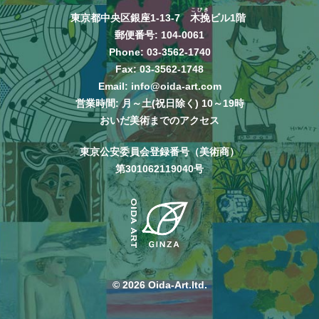
こびき
東京都中央区銀座1-13-7
木挽
ビル1階
郵便番号: 104-0061
Phone:
03-3562-1740
Fax: 03-3562-1748
Email:
info@oida-art.com
営業時間: 月～土(祝日除く) 10～19時
おいだ美術までのアクセス
東京公安委員会登録番号（美術商）
第301062119040号
© 2026 Oida-Art.ltd.