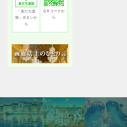
ＱＲコードか
「友だち追
ら
加」ボタンか
ら