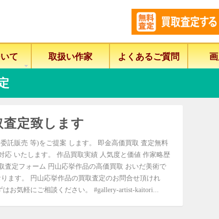
ついて
取扱い作家
よくあるご質問
画
定
取査定致します
委託販売 等)をご提案 します。 即金高価買取 査定無料
に対応 いたします。 作品買取実績 人気度と価値 作家略歴
取査定フォーム 円山応挙作品の高価買取 おいだ美術で
ります。 円山応挙作品の買取査定のお問合せ頂けれ
相談ください。 #gallery-artist-kaitori...