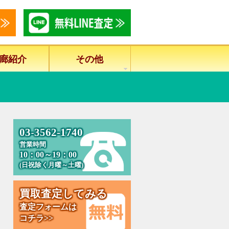
廊紹介
その他
0
3
-
3
5
6
2
-
1
7
4
0
営業時間
10：00～19：00
(日祝除く月曜～土曜)
買
取
査
定
し
て
み
る
査定フォームは
コチラ>>