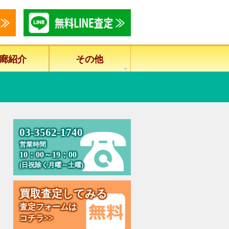
廊紹介
その他
0
3
-
3
5
6
2
-
1
7
4
0
営業時間
10：00～19：00
(日祝除く月曜～土曜)
買
取
査
定
し
て
み
る
査定フォームは
コチラ>>