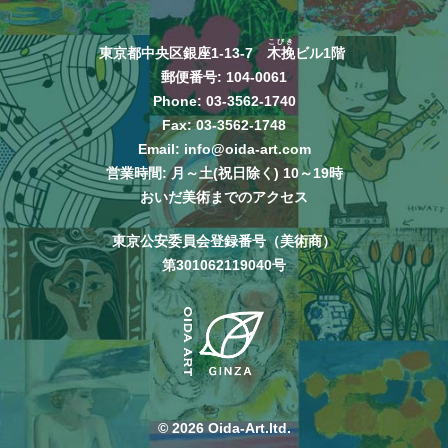
こびき
東京都中央区銀座1-13-7
木挽
ビル1階
郵便番号: 104-0061
Phone:
03-3562-1740
Fax: 03-3562-1748
Email:
info@oida-art.com
営業時間: 月～土(祝日除く) 10～19時
おいだ美術までのアクセス
東京公安委員会登録番号（美術商）
第301062119040号
© 2026 Oida-Art.ltd.