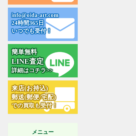
i
n
f
o
@
o
i
d
a
-
a
r
t
.
c
o
m
24時間365日
いつでも受付！
簡単無料
L
I
N
E
査
定
詳細はコチラ>>
来
店
(
お
持
込
)
郵
送
(
郵
便
/
宅
配
)
での買取も受付！
メニュー