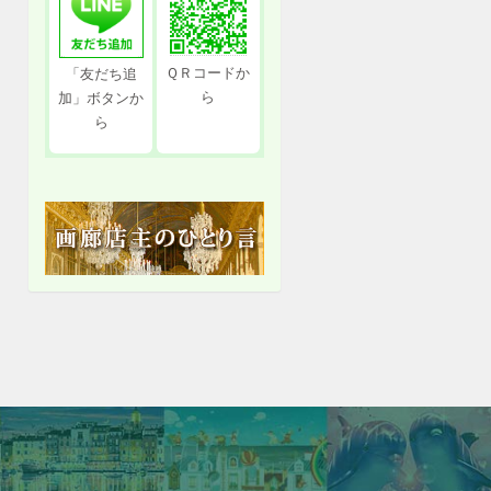
ＱＲコードか
「友だち追
ら
加」ボタンか
ら