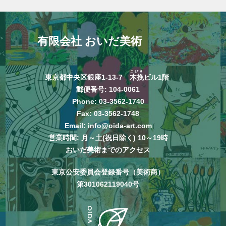
有限会社 おいだ美術
こびき
東京都中央区銀座1-13-7
木挽
ビル1階
郵便番号: 104-0061
Phone:
03-3562-1740
Fax: 03-3562-1748
Email:
info@oida-art.com
営業時間: 月～土(祝日除く) 10～19時
おいだ美術までのアクセス
東京公安委員会登録番号（美術商）
第301062119040号