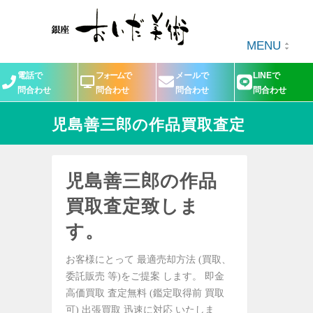
MENU
電話で
フォームで
メールで
LINEで
問合わせ
問合わせ
問合わせ
問合わせ
児島善三郎の作品買取査定
児島善三郎の作品
買取査定致しま
す。
お客様にとって 最適売却方法 (買取、
委託販売 等)をご提案 します。 即金
高価買取 査定無料 (鑑定取得前 買取
可) 出張買取 迅速に対応 いたしま