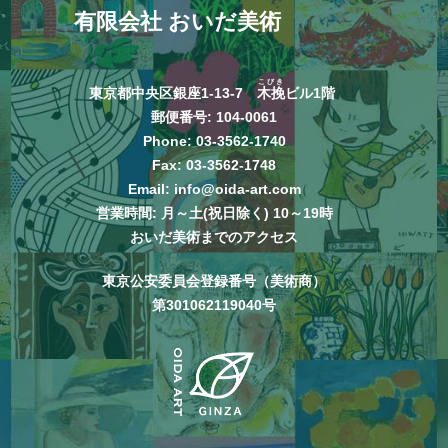
有限会社 おいだ美術
こびき
東京都中央区銀座1-13-7
木挽
ビル1階
郵便番号: 104-0061
Phone:
03-3562-1740
Fax: 03-3562-1748
Email:
info@oida-art.com
営業時間: 月～土(祝日除く) 10～19時
おいだ美術までのアクセス
東京公安委員会登録番号（美術商）
第301062119040号