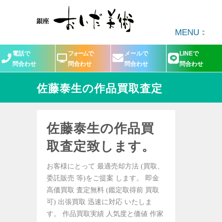
MENU
電話で
フォームで
メールで
LINEで
問合わせ
問合わせ
問合わせ
問合わせ
佐藤泰生の作品買取査定
佐藤泰生の作品買
取査定致します。
お客様にとって 最適売却方法 (買取、
委託販売 等)をご提案 します。 即金
高価買取 査定無料 (鑑定取得前 買取
可) 出張買取 迅速に対応 いたしま
す。 作品買取実績 人気度と価値 作家