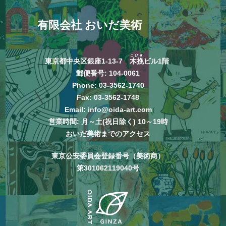
有限会社 おいだ美術
こびき
東京都中央区銀座1-13-7
木挽
ビル1階
郵便番号: 104-0061
Phone:
03-3562-1740
Fax: 03-3562-1748
Email:
info@oida-art.com
営業時間: 月～土(祝日除く) 10～19時
おいだ美術までのアクセス
東京公安委員会登録番号（美術商）
第301062119040号