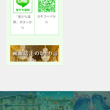
ＱＲコードか
「友だち追
ら
加」ボタンか
ら