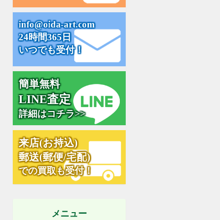
i
n
f
o
@
o
i
d
a
-
a
r
t
.
c
o
m
24時間365日
いつでも受付！
簡単無料
L
I
N
E
査
定
詳細はコチラ>>
来
店
(
お
持
込
)
郵
送
(
郵
便
/
宅
配
)
での買取も受付！
メニュー