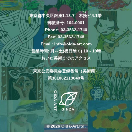
こびき
東京都中央区銀座1-13-7
木挽
ビル1階
郵便番号: 104-0061
Phone:
03-3562-1740
Fax: 03-3562-1748
Email:
info@oida-art.com
営業時間: 月～土(祝日除く) 10～19時
おいだ美術までのアクセス
東京公安委員会登録番号（美術商）
第301062119040号
© 2026 Oida-Art.ltd.