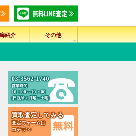
廊紹介
その他
0
3
-
3
5
6
2
-
1
7
4
0
営業時間
10：00～19：00
(日祝除く月曜～土曜)
買
取
査
定
し
て
み
る
査定フォームは
コチラ>>