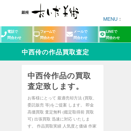
MENU
電話で
フォームで
メールで
LINEで
問合わせ
問合わせ
問合わせ
問合わせ
中西伶の作品買取査定
中西伶作品の買取
査定致します。
お客様にとって 最適売却方法 (買取、
委託販売 等)をご提案 します。 即金
高価買取 査定無料 (鑑定取得前 買取
可) 出張買取 迅速に対応 いたしま
す。 作品買取実績 人気度と価値 作家