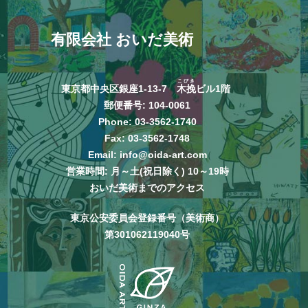
有限会社 おいだ美術
こびき
東京都中央区銀座1-13-7
木挽
ビル1階
郵便番号: 104-0061
Phone:
03-3562-1740
Fax: 03-3562-1748
Email:
info@oida-art.com
営業時間: 月～土(祝日除く) 10～19時
おいだ美術までのアクセス
東京公安委員会登録番号（美術商）
第301062119040号