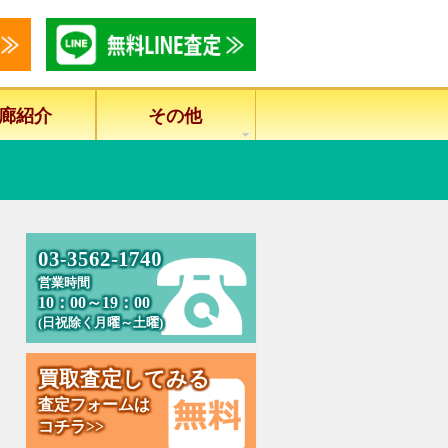
廊紹介
その他
0
3
-
3
5
6
2
-
1
7
4
0
営業時間
10：00～19：00
(日祝除く月曜～土曜)
買
取
査
定
し
て
み
る
査定フォームは
コチラ>>