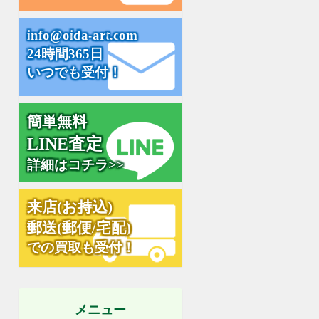
i
n
f
o
@
o
i
d
a
-
a
r
t
.
c
o
m
24時間365日
いつでも受付！
簡単無料
L
I
N
E
査
定
詳細はコチラ>>
来
店
(
お
持
込
)
郵
送
(
郵
便
/
宅
配
)
での買取も受付！
メニュー