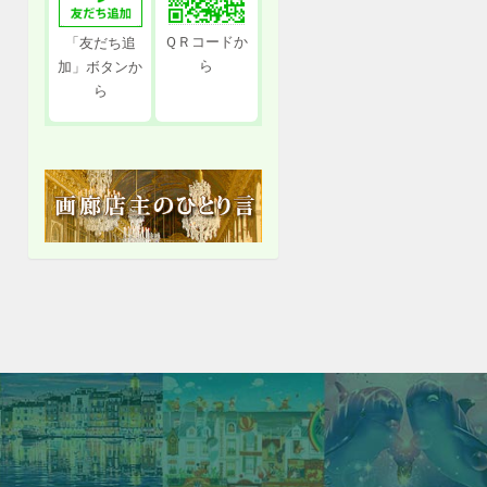
ＱＲコードか
「友だち追
ら
加」ボタンか
ら