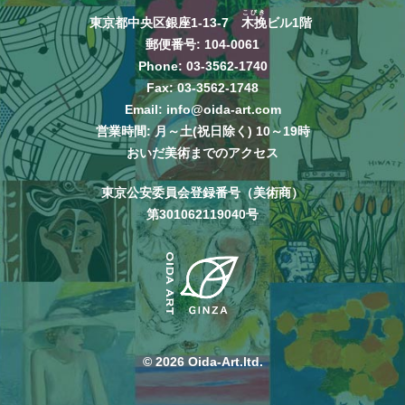
こびき
東京都中央区銀座1-13-7
木挽
ビル1階
郵便番号: 104-0061
Phone:
03-3562-1740
Fax: 03-3562-1748
Email:
info@oida-art.com
営業時間: 月～土(祝日除く) 10～19時
おいだ美術までのアクセス
東京公安委員会登録番号（美術商）
第301062119040号
© 2026 Oida-Art.ltd.