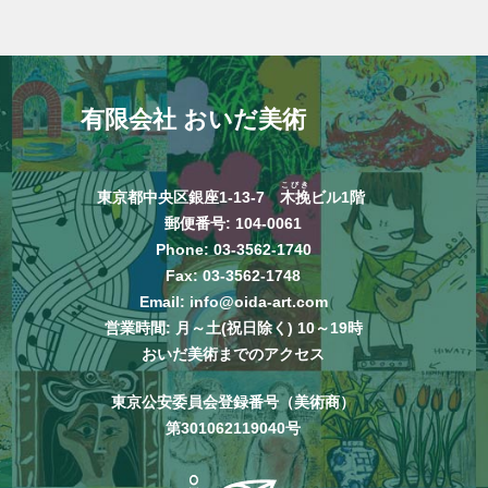
有限会社 おいだ美術
こびき
東京都中央区銀座1-13-7
木挽
ビル1階
郵便番号: 104-0061
Phone:
03-3562-1740
Fax: 03-3562-1748
Email:
info@oida-art.com
営業時間: 月～土(祝日除く) 10～19時
おいだ美術までのアクセス
東京公安委員会登録番号（美術商）
第301062119040号