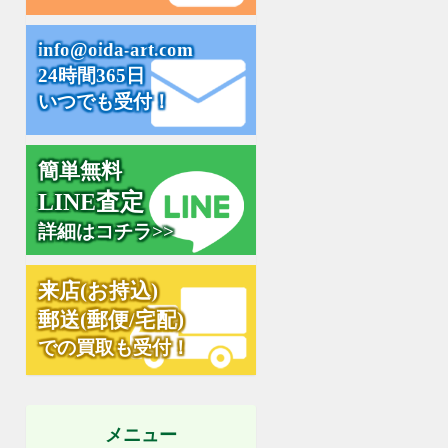
i
n
f
o
@
o
i
d
a
-
a
r
t
.
c
o
m
24時間365日
いつでも受付！
簡単無料
L
I
N
E
査
定
詳細はコチラ>>
来
店
(
お
持
込
)
郵
送
(
郵
便
/
宅
配
)
での買取も受付！
メニュー