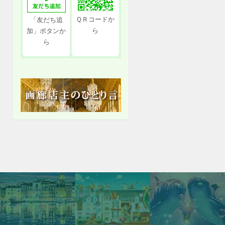
ＱＲコードか
「友だち追
ら
加」ボタンか
ら