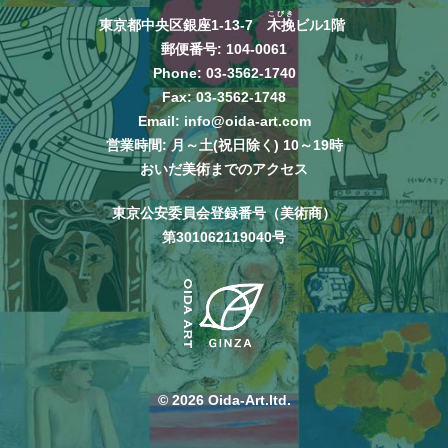
こびき
東京都中央区銀座1-13-7
木挽
ビル1階
郵便番号: 104-0061
Phone:
03-3562-1740
Fax: 03-3562-1748
Email:
info@oida-art.com
営業時間: 月～土(祝日除く) 10～19時
おいだ美術までのアクセス
東京公安委員会登録番号（美術商）
第301062119040号
© 2026 Oida-Art.ltd.