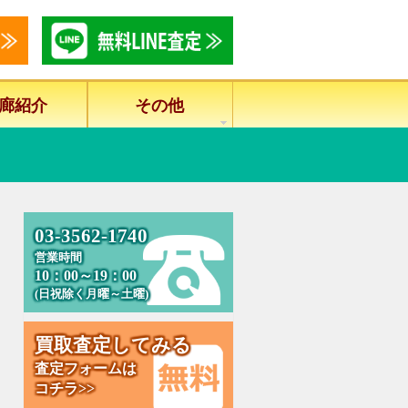
廊紹介
その他
0
3
-
3
5
6
2
-
1
7
4
0
営業時間
10：00～19：00
(日祝除く月曜～土曜)
買
取
査
定
し
て
み
る
査定フォームは
コチラ>>