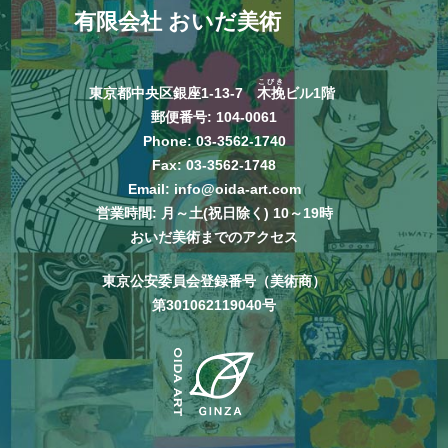
有限会社 おいだ美術
こびき
東京都中央区銀座1-13-7
木挽
ビル1階
郵便番号: 104-0061
Phone:
03-3562-1740
Fax: 03-3562-1748
Email:
info@oida-art.com
営業時間: 月～土(祝日除く) 10～19時
おいだ美術までのアクセス
東京公安委員会登録番号（美術商）
第301062119040号