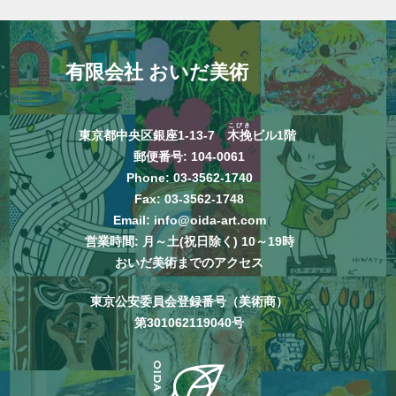
有限会社 おいだ美術
こびき
東京都中央区銀座1-13-7
木挽
ビル1階
郵便番号: 104-0061
Phone:
03-3562-1740
Fax: 03-3562-1748
Email:
info@oida-art.com
営業時間: 月～土(祝日除く) 10～19時
おいだ美術までのアクセス
東京公安委員会登録番号（美術商）
第301062119040号