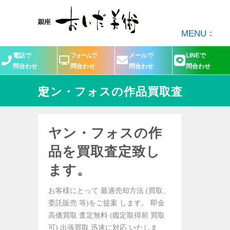
MENU
電話で
フォームで
メールで
LINEで
問合わせ
問合わせ
問合わせ
問合わせ
ヤン・フォスの作品買取査定
ヤン・フォスの作
品を買取査定致し
ます。
お客様にとって 最適売却方法 (買取、
委託販売 等)をご提案 します。 即金
高価買取 査定無料 (鑑定取得前 買取
可) 出張買取 迅速に対応 いたしま