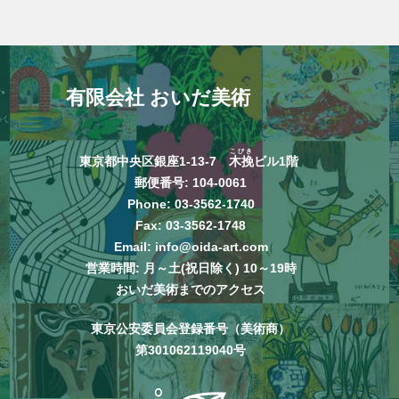
有限会社 おいだ美術
こびき
東京都中央区銀座1-13-7
木挽
ビル1階
郵便番号: 104-0061
Phone:
03-3562-1740
Fax: 03-3562-1748
Email:
info@oida-art.com
営業時間: 月～土(祝日除く) 10～19時
おいだ美術までのアクセス
東京公安委員会登録番号（美術商）
第301062119040号