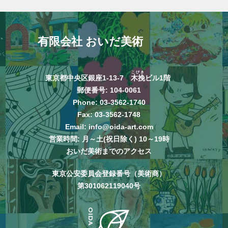
有限会社 おいだ美術
こびき
東京都中央区銀座1-13-7
木挽
ビル1階
郵便番号: 104-0061
Phone:
03-3562-1740
Fax: 03-3562-1748
Email:
info@oida-art.com
営業時間: 月～土(祝日除く) 10～19時
おいだ美術までのアクセス
東京公安委員会登録番号（美術商）
第301062119040号