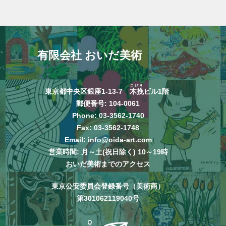
有限会社 おいだ美術
こびき
東京都中央区銀座1-13-7
木挽
ビル1階
郵便番号: 104-0061
Phone:
03-3562-1740
Fax: 03-3562-1748
Email:
info@oida-art.com
営業時間: 月～土(祝日除く) 10～19時
おいだ美術までのアクセス
東京公安委員会登録番号（美術商）
第301062119040号