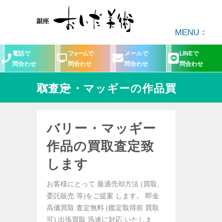
MENU
電話で
フォームで
メールで
LINEで
問合わせ
問合わせ
問合わせ
問合わせ
バリー・マッギーの作品買取査定
バリー・マッギー
作品の買取査定致
します
お客様にとって 最適売却方法 (買取、
委託販売 等)をご提案 します。 即金
高価買取 査定無料 (鑑定取得前 買取
可) 出張買取 迅速に対応 いたしま