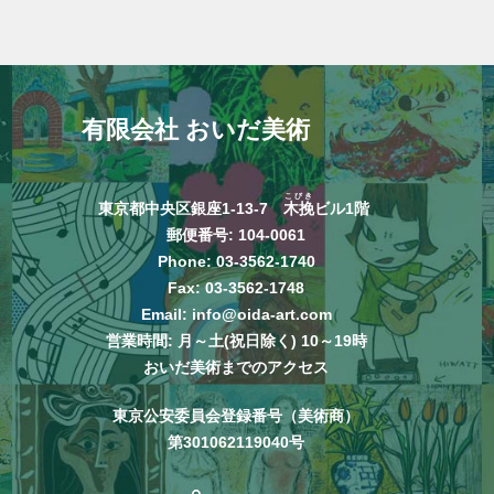
有限会社 おいだ美術
こびき
東京都中央区銀座1-13-7
木挽
ビル1階
郵便番号: 104-0061
Phone:
03-3562-1740
Fax: 03-3562-1748
Email:
info@oida-art.com
営業時間: 月～土(祝日除く) 10～19時
おいだ美術までのアクセス
東京公安委員会登録番号（美術商）
第301062119040号