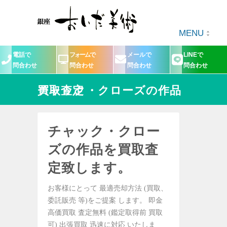
MENU
電話で
フォームで
メールで
LINEで
問合わせ
問合わせ
問合わせ
問合わせ
チャック・クローズの作品買取査定
チャック・クロー
ズの作品を買取査
定致します。
お客様にとって 最適売却方法 (買取、
委託販売 等)をご提案 します。 即金
高価買取 査定無料 (鑑定取得前 買取
可) 出張買取 迅速に対応 いたしま