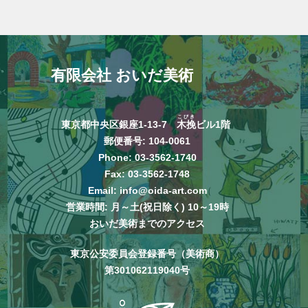
有限会社 おいだ美術
こびき
東京都中央区銀座1-13-7
木挽
ビル1階
郵便番号: 104-0061
Phone:
03-3562-1740
Fax: 03-3562-1748
Email:
info@oida-art.com
営業時間: 月～土(祝日除く) 10～19時
おいだ美術までのアクセス
東京公安委員会登録番号（美術商）
第301062119040号