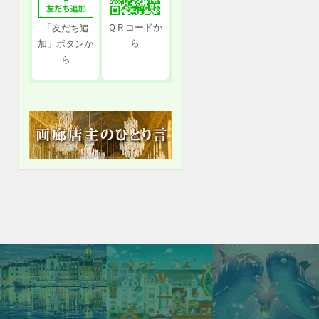
ＱＲコードか
「友だち追
ら
加」ボタンか
ら