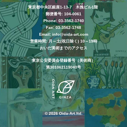
こびき
東京都中央区銀座1-13-7
木挽
ビル1階
郵便番号: 104-0061
Phone:
03-3562-1740
Fax: 03-3562-1748
Email:
info@oida-art.com
営業時間: 月～土(祝日除く) 10～19時
おいだ美術までのアクセス
東京公安委員会登録番号（美術商）
第301062119040号
© 2026 Oida-Art.ltd.