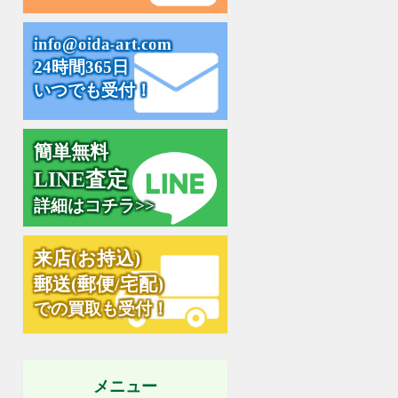
.
i
n
f
o
@
o
i
d
a
-
a
r
t
c
o
m
24時間365日
いつでも受付！
簡単無料
L
I
N
E
査
定
詳細はコチラ>>
来
店
(
お
持
込
)
郵
送
(
郵
便
/
宅
配
)
での買取も受付！
メニュー