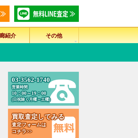
廊紹介
その他
0
3
-
3
5
6
2
-
1
7
4
0
営業時間
10：00～19：00
(日祝除く月曜～土曜)
買
取
査
定
し
て
み
る
査定フォームは
コチラ>>