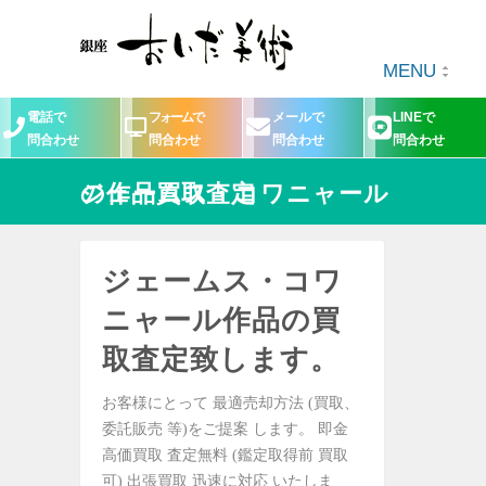
MENU
電話で
フォームで
メールで
LINEで
問合わせ
問合わせ
問合わせ
問合わせ
ジェームス・コワニャールの作品買取査定
ジェームス・コワ
ニャール作品の買
取査定致します。
お客様にとって 最適売却方法 (買取、
委託販売 等)をご提案 します。 即金
高価買取 査定無料 (鑑定取得前 買取
可) 出張買取 迅速に対応 いたしま