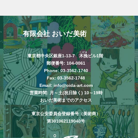
有限会社 おいだ美術
こびき
東京都中央区銀座1-13-7
木挽
ビル1階
郵便番号: 104-0061
Phone:
03-3562-1740
Fax: 03-3562-1748
Email:
info@oida-art.com
営業時間: 月～土(祝日除く) 10～19時
おいだ美術までのアクセス
東京公安委員会登録番号（美術商）
第301062119040号