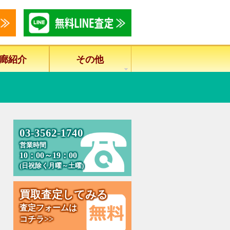
廊紹介
その他
0
3
-
3
5
6
2
-
1
7
4
0
営業時間
10：00～19：00
(日祝除く月曜～土曜)
買
取
査
定
し
て
み
る
査定フォームは
コチラ>>