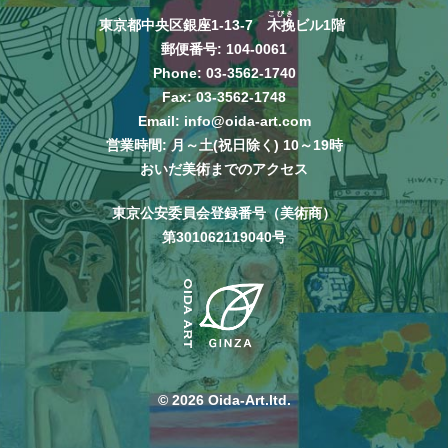
こびき
東京都中央区銀座1-13-7
木挽
ビル1階
郵便番号: 104-0061
Phone:
03-3562-1740
Fax: 03-3562-1748
Email:
info@oida-art.com
営業時間: 月～土(祝日除く) 10～19時
おいだ美術までのアクセス
東京公安委員会登録番号（美術商）
第301062119040号
© 2026 Oida-Art.ltd.