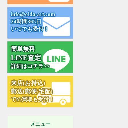
i
n
f
o
@
o
i
d
a
-
a
r
t
.
c
o
m
24時間365日
いつでも受付！
簡単無料
L
I
N
E
査
定
詳細はコチラ>>
来
店
(
お
持
込
)
郵
送
(
郵
便
/
宅
配
)
での買取も受付！
メニュー