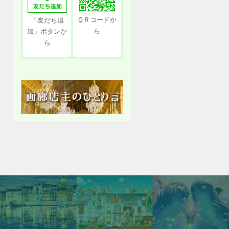
ＱＲコードか
「友だち追
ら
加」ボタンか
ら