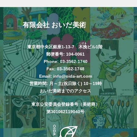
有限会社 おいだ美術
こびき
東京都中央区銀座1-13-7
木挽
ビル1階
郵便番号: 104-0061
Phone:
03-3562-1740
Fax: 03-3562-1748
Email:
info@oida-art.com
営業時間: 月～土(祝日除く) 10～19時
おいだ美術までのアクセス
東京公安委員会登録番号（美術商）
第301062119040号