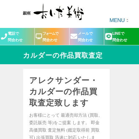
MENU
電話で
フォームで
メールで
LINEで
問合わせ
問合わせ
問合わせ
問合わせ
カルダーの作品買取査定
アレクサンダー・
カルダーの作品買
取査定致します
お客様にとって 最適売却方法 (買取、
委託販売 等)をご提案 します。 即金
高価買取 査定無料 (鑑定取得前 買取
可) 出張買取 迅速に対応 いたしま