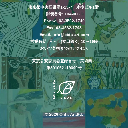
こびき
東京都中央区銀座1-13-7
木挽
ビル1階
郵便番号: 104-0061
Phone:
03-3562-1740
Fax: 03-3562-1748
Email:
info@oida-art.com
営業時間: 月～土(祝日除く) 10～19時
おいだ美術までのアクセス
東京公安委員会登録番号（美術商）
第301062119040号
© 2026 Oida-Art.ltd.