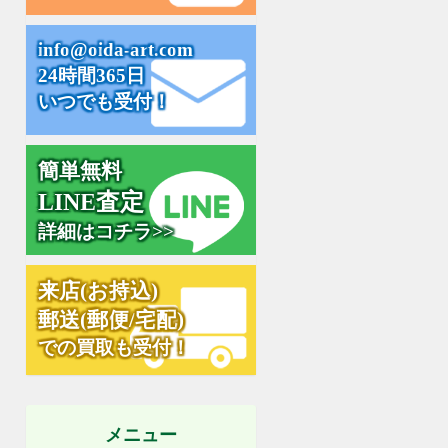
i
n
f
o
@
o
i
d
a
-
a
r
t
.
c
o
m
24時間365日
いつでも受付！
簡単無料
L
I
N
E
査
定
詳細はコチラ>>
来
店
(
お
持
込
)
郵
送
(
郵
便
/
宅
配
)
での買取も受付！
メニュー