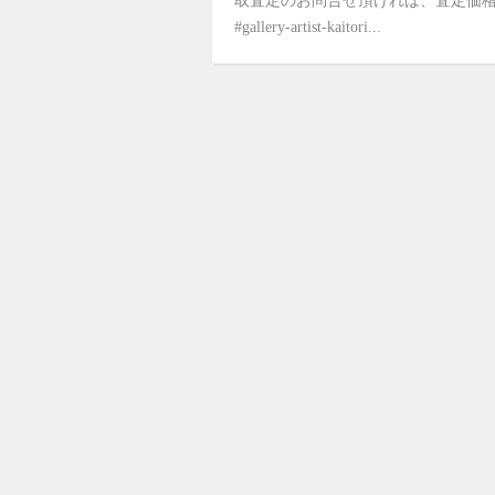
取査定のお問合せ頂ければ、査定価格
#gallery-artist-kaitori...