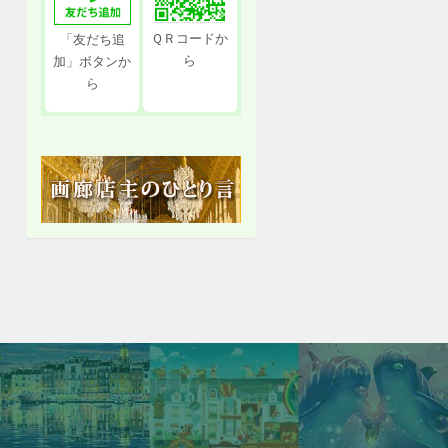
ＱＲコードか
「友だち追
ら
加」ボタンか
ら