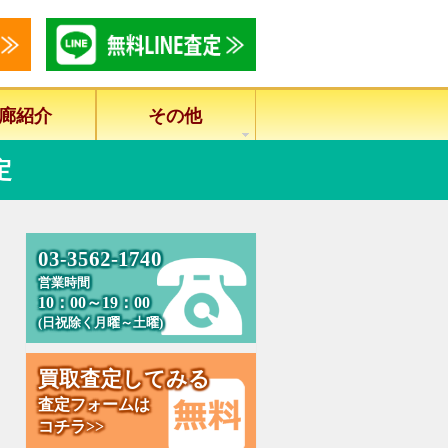
廊紹介
その他
定
0
3
-
3
5
6
2
-
1
7
4
0
営業時間
10：00～19：00
(日祝除く月曜～土曜)
買
取
査
定
し
て
み
る
査定フォームは
コチラ>>