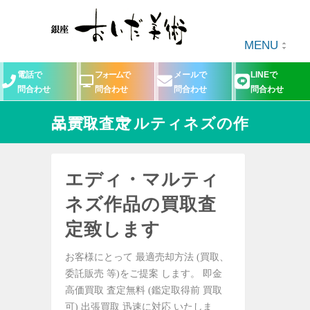
MENU
電話で
フォームで
メールで
LINEで
問合わせ
問合わせ
問合わせ
問合わせ
エディ・マルティネズの作品買取査定
エディ・マルティ
ネズ作品の買取査
定致します
お客様にとって 最適売却方法 (買取、
委託販売 等)をご提案 します。 即金
高価買取 査定無料 (鑑定取得前 買取
可) 出張買取 迅速に対応 いたしま