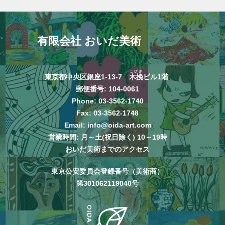
有限会社 おいだ美術
こびき
東京都中央区銀座1-13-7
木挽
ビル1階
郵便番号: 104-0061
Phone:
03-3562-1740
Fax: 03-3562-1748
Email:
info@oida-art.com
営業時間: 月～土(祝日除く) 10～19時
おいだ美術までのアクセス
東京公安委員会登録番号（美術商）
第301062119040号