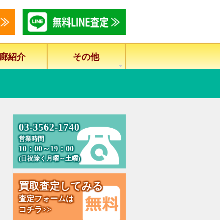
廊紹介
その他
0
3
-
3
5
6
2
-
1
7
4
0
営業時間
10：00～19：00
(日祝除く月曜～土曜)
買
取
査
定
し
て
み
る
査定フォームは
コチラ>>