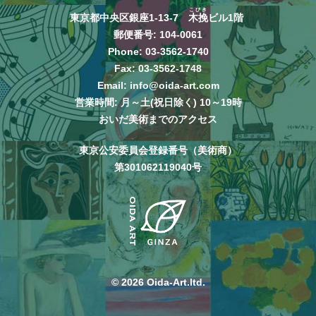
こびき
東京都中央区銀座1-13-7
木挽
ビル1階
郵便番号: 104-0061
Phone:
03-3562-1740
Fax: 03-3562-1748
Email:
info@oida-art.com
営業時間: 月～土(祝日除く) 10～19時
おいだ美術までのアクセス
東京公安委員会登録番号（美術商）
第301062119040号
© 2026 Oida-Art.ltd.