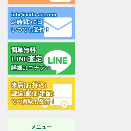
i
n
f
o
@
o
i
d
a
-
a
r
t
.
c
o
m
24時間365日
いつでも受付！
簡単無料
L
I
N
E
査
定
詳細はコチラ>>
来
店
(
お
持
込
)
郵
送
(
郵
便
/
宅
配
)
での買取も受付！
メニュー