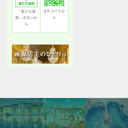
ＱＲコードか
「友だち追
ら
加」ボタンか
ら