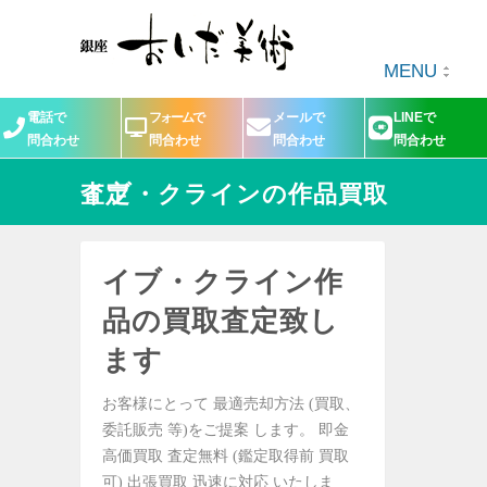
MENU
電話で
フォームで
メールで
LINEで
問合わせ
問合わせ
問合わせ
問合わせ
イブ・クラインの作品買取査定
イブ・クライン作
品の買取査定致し
ます
お客様にとって 最適売却方法 (買取、
委託販売 等)をご提案 します。 即金
高価買取 査定無料 (鑑定取得前 買取
可) 出張買取 迅速に対応 いたしま