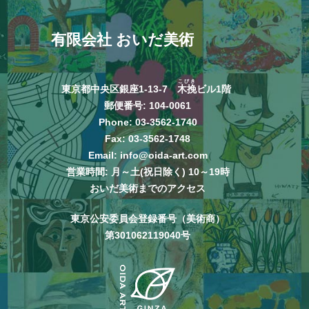
有限会社 おいだ美術
こびき
東京都中央区銀座1-13-7
木挽
ビル1階
郵便番号: 104-0061
Phone:
03-3562-1740
Fax: 03-3562-1748
Email:
info@oida-art.com
営業時間: 月～土(祝日除く) 10～19時
おいだ美術までのアクセス
東京公安委員会登録番号（美術商）
第301062119040号