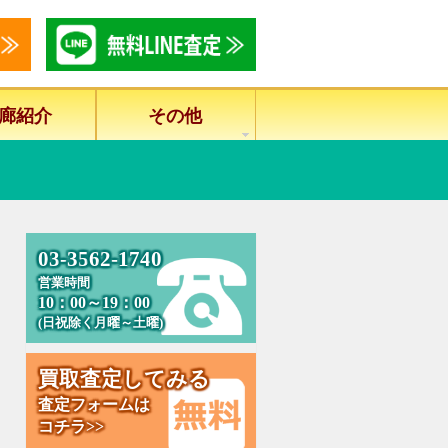
廊紹介
その他
0
3
-
3
5
6
2
-
1
7
4
0
営業時間
10：00～19：00
(日祝除く月曜～土曜)
買
取
査
定
し
て
み
る
査定フォームは
コチラ>>