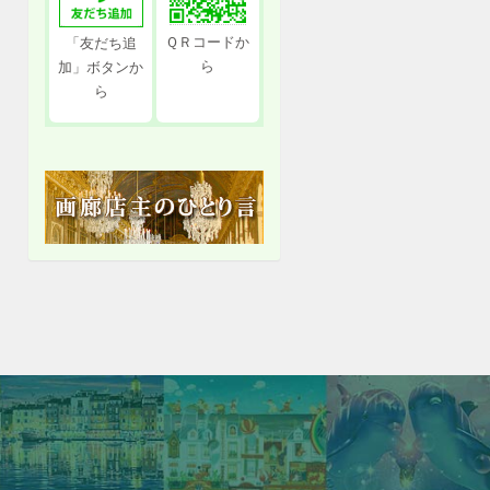
ＱＲコードか
「友だち追
ら
加」ボタンか
ら