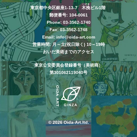
こびき
東京都中央区銀座1-13-7
木挽
ビル1階
郵便番号: 104-0061
Phone:
03-3562-1740
Fax: 03-3562-1748
Email:
info@oida-art.com
営業時間: 月～土(祝日除く) 10～19時
おいだ美術までのアクセス
東京公安委員会登録番号（美術商）
第301062119040号
© 2026 Oida-Art.ltd.