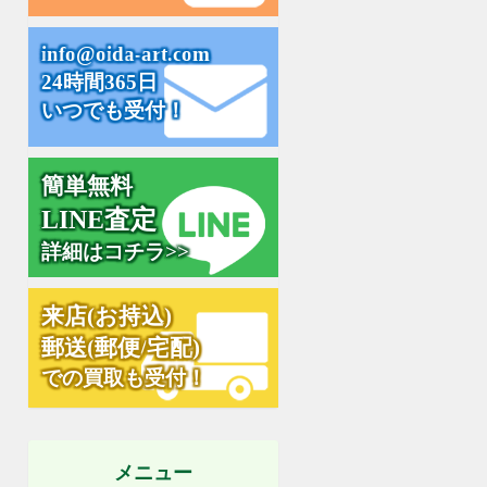
i
n
f
o
@
o
i
d
a
-
a
r
t
.
c
o
m
24時間365日
いつでも受付！
簡単無料
L
I
N
E
査
定
詳細はコチラ>>
来
店
(
お
持
込
)
郵
送
(
郵
便
/
宅
配
)
での買取も受付！
メニュー