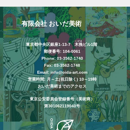
有限会社 おいだ美術
こびき
東京都中央区銀座1-13-7
木挽
ビル1階
郵便番号: 104-0061
Phone:
03-3562-1740
Fax: 03-3562-1748
Email:
info@oida-art.com
営業時間: 月～土(祝日除く) 10～19時
おいだ美術までのアクセス
東京公安委員会登録番号（美術商）
第301062119040号