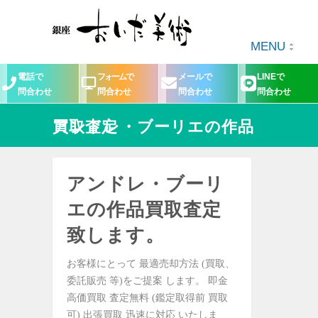
MENU
電話で
フォームで
メールで
LINEで
問合わせ
問合わせ
問合わせ
問合わせ
アンドレ・ブーリエの作品買取査定
アンドレ・ブーリ
エの作品買取査定
致します。
お客様にとって 最適売却方法 (買取、
委託販売 等)をご提案 します。 即金
高価買取 査定無料 (鑑定取得前 買取
可) 出張買取 迅速に対応 いたしま