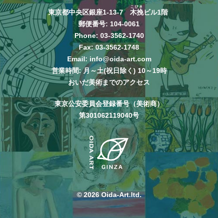
こびき
東京都中央区銀座1-13-7
木挽
ビル1階
郵便番号: 104-0061
Phone:
03-3562-1740
Fax: 03-3562-1748
Email:
info@oida-art.com
営業時間: 月～土(祝日除く) 10～19時
おいだ美術までのアクセス
東京公安委員会登録番号（美術商）
第301062119040号
© 2026 Oida-Art.ltd.