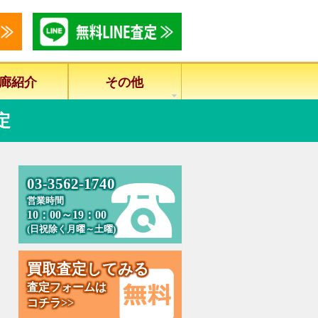
廊紹介
その他
定
0
3
-
3
5
6
2
-
1
7
4
0
営業時間
10：00～19：00
(日祝除く月曜～土曜)
買
取
査
定
し
て
み
る
査定フォームは
コチラ>>