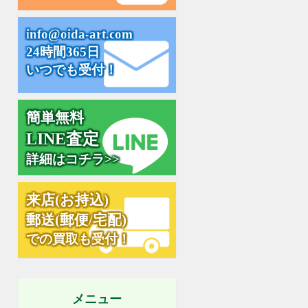
i
n
f
o
@
o
i
d
a
-
a
r
t
.
c
o
m
24時間365日
いつでも受付！
簡単無料
L
I
N
E
査
定
詳細はコチラ>>
来
店
(
お
持
込
)
郵
送
(
郵
便
/
宅
配
)
での買取も受付！
メニュー