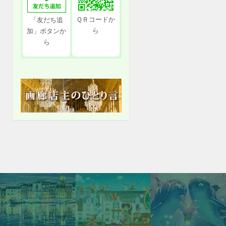
ＱＲコードか
「友だち追
ら
加」ボタンか
ら