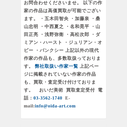
お問合わせくださいませ。 以下の作
家の作品は高価買取が可能でござい
ます。 ・五木田智央 ・加藤泉 ・桑
山忠明 ・中西夏之 ・名和晃平 ・山
田正亮 ・浅野弥衛 ・高松次郎 ・ダ
ミアン・ハースト ・ジュリアン・オ
ビー ・バンクシー 上記以外の現代
作家の作品も、多数取扱っておりま
す。
弊社取扱い作家一覧
上記ペー
ジに掲載されていない作家の作品
も、買取・査定受け付けておりま
す。 おいだ美術 買取査定受付 電
話：
03-3562-1740
E-
mail:
info@oida-art.com