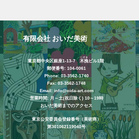
有限会社 おいだ美術
こびき
東京都中央区銀座1-13-7
木挽
ビル1階
郵便番号: 104-0061
Phone:
03-3562-1740
Fax: 03-3562-1748
Email:
info@oida-art.com
営業時間: 月～土(祝日除く) 10～19時
おいだ美術までのアクセス
東京公安委員会登録番号（美術商）
第301062119040号