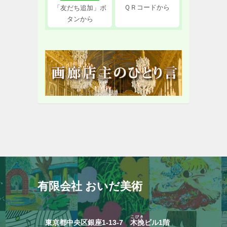
ＱＲコードから
「友だち追加」ボ
タンから
有限会社 おいだ美術
こびき
東京都中央区銀座1-13-7
木挽
ビル1階