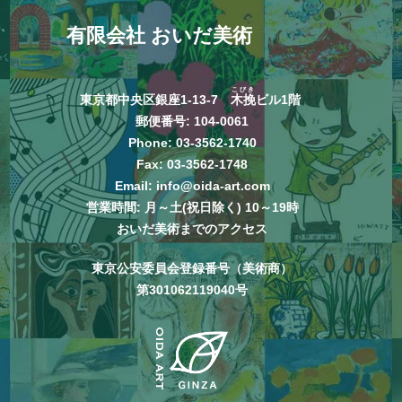
有限会社 おいだ美術
こびき
東京都中央区銀座1-13-7
木挽
ビル1階
郵便番号: 104-0061
Phone:
03-3562-1740
Fax: 03-3562-1748
Email:
info@oida-art.com
営業時間: 月～土(祝日除く) 10～19時
おいだ美術までのアクセス
東京公安委員会登録番号（美術商）
第301062119040号