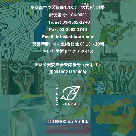
こびき
東京都中央区銀座1-13-7
木挽
ビル1階
郵便番号: 104-0061
Phone:
03-3562-1740
Fax: 03-3562-1748
Email:
info@oida-art.com
営業時間: 月～土(祝日除く) 10～19時
おいだ美術までのアクセス
東京公安委員会登録番号（美術商）
第301062119040号
© 2026 Oida-Art.ltd.