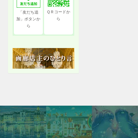
ＱＲコードか
「友だち追
ら
加」ボタンか
ら