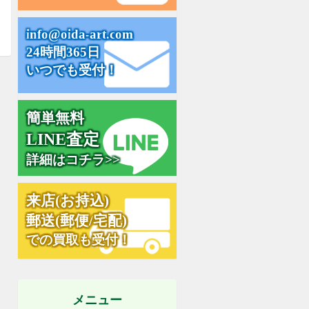
i
n
f
o
@
o
i
d
a
-
a
r
t
.
c
o
m
24時間365日
いつでも受付！
簡単無料
L
I
N
E
査
定
詳細はコチラ>>
来
店
(
お
持
込
)
郵
送
(
郵
便
/
宅
配
)
での買取も受付！
メニュー