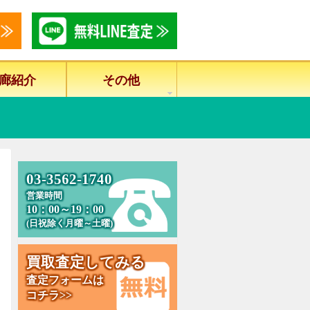
廊紹介
その他
0
3
-
3
5
6
2
-
1
7
4
0
営業時間
10：00～19：00
(日祝除く月曜～土曜)
買
取
査
定
し
て
み
る
査定フォームは
コチラ>>